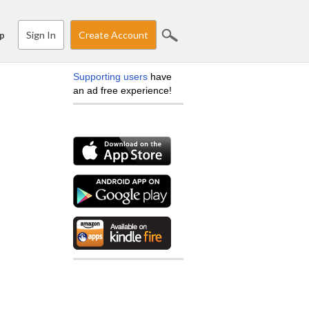
Sign In
Create Account
p
Supporting users
have
an ad free experience!