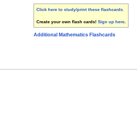
Click here to study/print these flashcards
.
Create your own flash cards!
Sign up here
.
Additional Mathematics Flashcards