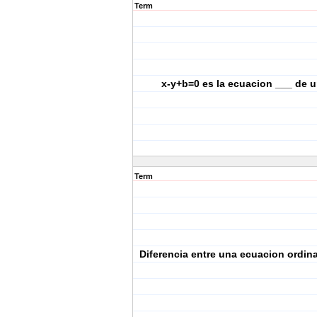
Term
x-y+b=0 es la ecuacion ___ de u
Term
Diferencia entre una ecuacion ordina