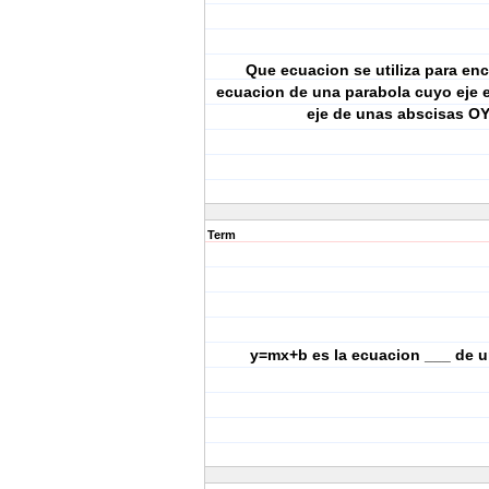
Que ecuacion se utiliza para enc
ecuacion de una parabola cuyo eje e
eje de unas abscisas O
Term
y=mx+b es la ecuacion ___ de u