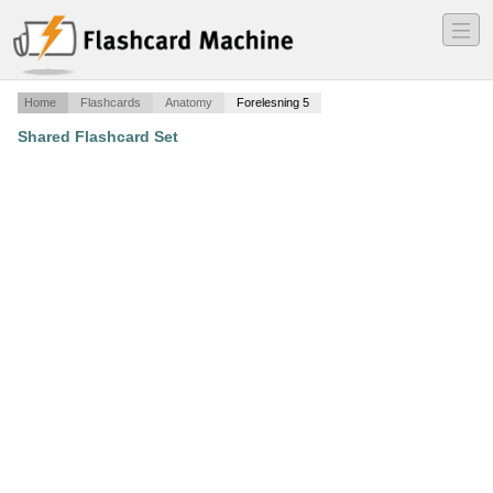
―
―
―
Home
Flashcards
Anatomy
Forelesning 5
Shared Flashcard Set