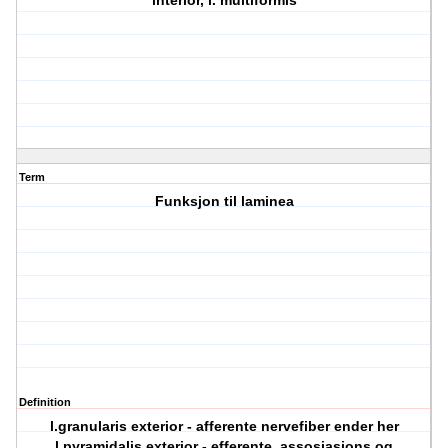
interior, l. multiformis
Term
Funksjon til laminea
Definition
l.granularis exterior - afferente nervefiber ender her
l.pyramidalis exterior - efferente, assosiasjons og