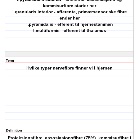
kommisurfibre starter her
l.granularis interior - afferente, primærsensoriske fibre
ender her
l.pyramidalis - efferent til hjernestammen
l.multiformis - efferent til thalamus
Term
Hvilke typer nervefibre finner vi i hjernen
Definition
Projeksjonsfibre, assosiasjonsfibre (75%), kommisurfibre i