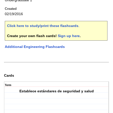
Undergraduate 1
Created
02/19/2016
Click here to study/print these flashcards
.
Create your own flash cards!
Sign up here
.
Additional Engineering Flashcards
Cards
Term
Establece estándares de seguridad y salud