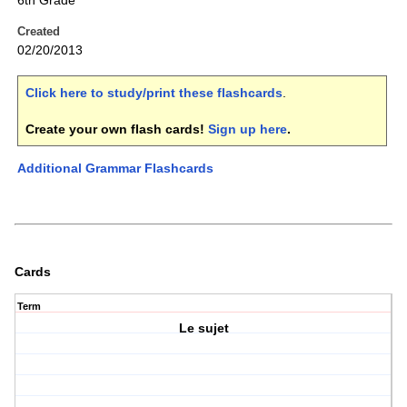
6th Grade
Created
02/20/2013
Click here to study/print these flashcards
.
Create your own flash cards!
Sign up here
.
Additional Grammar Flashcards
Cards
Term
Le sujet