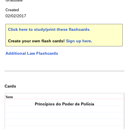
Graduate
Created
02/02/2017
Click here to study/print these flashcards
.
Create your own flash cards!
Sign up here
.
Additional Law Flashcards
Cards
Term
Princípios do Poder de Polícia