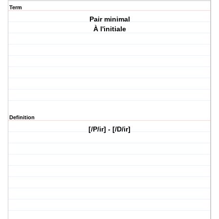
Term
Pair minimal
À l'initiale
Definition
[/P/ir] - [/D/ir]