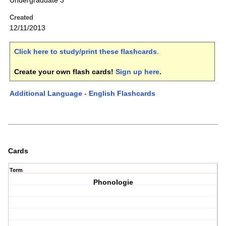
Undergraduate 3
Created
12/11/2013
Click here to study/print these flashcards
.
Create your own flash cards!
Sign up here
.
Additional Language - English Flashcards
Cards
Term
Phonologie