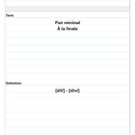
Term
Pair minimal
À la finale
Definition
[d/i/] - [d/o/]