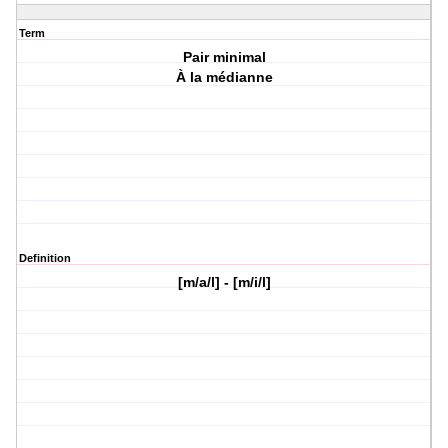
Term
Pair minimal
À la médianne
Definition
[m/a/l] - [m/i/l]