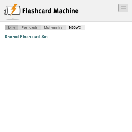
―
―
―
Home
Flashcards
Mathematics
MSSWO
Shared Flashcard Set