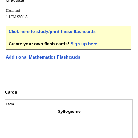
Graduate
Created
11/04/2018
Click here to study/print these flashcards
.
Create your own flash cards!
Sign up here
.
Additional Mathematics Flashcards
Cards
Term
Syllogisme