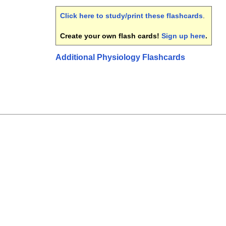
Click here to study/print these flashcards
.
Create your own flash cards!
Sign up here
.
Additional Physiology Flashcards