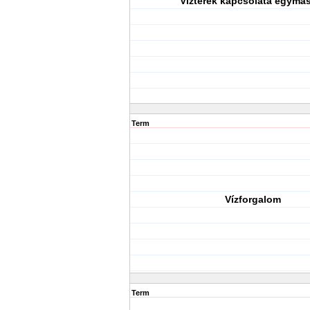
Vízterek kapcsolata egymá
Term
Vízforgalom
Term