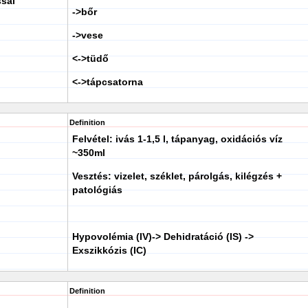
ssal
->bőr
->vese
<->tüdő
<->tápcsatorna
Definition
Felvétel: ivás 1-1,5 l, tápanyag, oxidációs víz
~350ml
Vesztés: vizelet, széklet, párolgás, kilégzés +
patológiás
Hypovolémia (IV)-> Dehidratáció (IS) ->
Exszikkózis (IC)
Definition