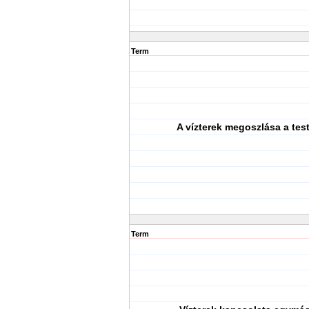
Term
A vízterek megoszlása a tes
Term