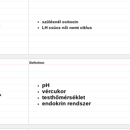
szülésnél oxitocin
a
LH csúcs női nemi ciklus
Definition
pH
vércukor
a
testhőmérséklet
endokrin rendszer