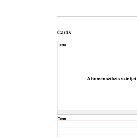
Cards
Term
A homeosztázis szintjei
Term