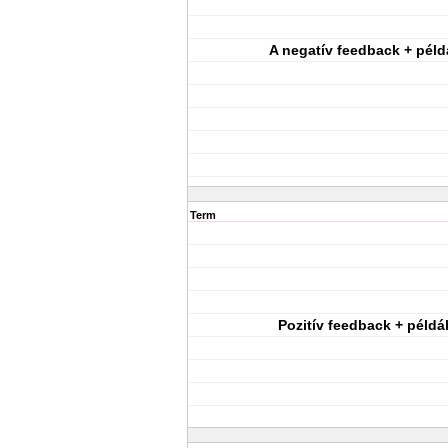
A negatív feedback + péld
Term
Pozitív feedback + példá