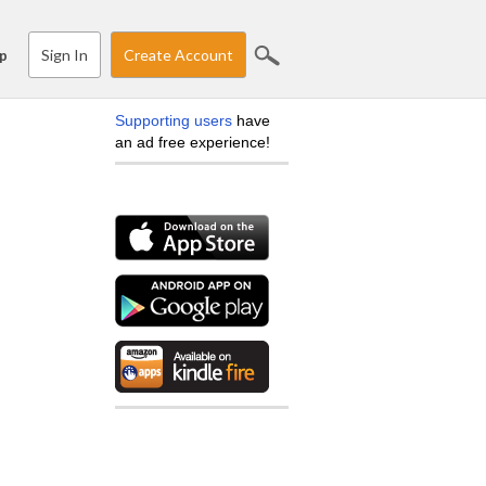
Sign In
Create Account
p
Supporting users
have
an ad free experience!