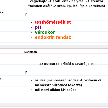
végrehajtó -> szab. érték helyreáll -> szenzor
"minden oké!" -> szab. kp. leállítja a korrekciót
ák
pl.
testhőmérséklet
pH
vércukor
endokrin rendsz
Definition
az output fölerősíti a zavaró jelet
pl.
k
szülés (méhösszehúzódás -> oxitocin ->
méhösszehúzódást fokozza)
női nemi ciklus LH csúcs