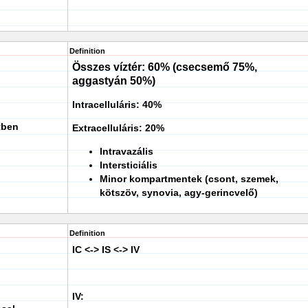
Definition
Összes víztér: 60% (csecsemő 75%,
aggastyán 50%)
Intracelluláris: 40%
tben
Extracelluláris: 20%
Intravazális
Intersticiális
Minor kompartmentek (csont, szemek,
kötszöv, synovia, agy-gerincvelő)
Definition
IC <-> IS <-> IV
IV: