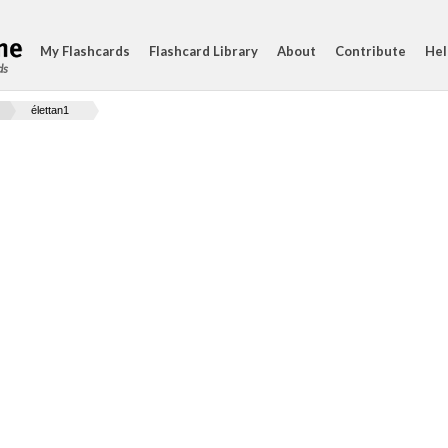
My Flashcards
Flashcard Library
About
Contribute
Hel
ds
élettan1