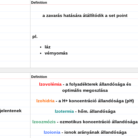
Definition
a zavarás hatására átállítódik a set point
pl.
láz
vérnyomás
Definition
Izovolémia
- a folyadékterek állandósága és
optimális megoszlása
Izohidria
- a H+ koncentráció állandósága (pH)
jelentenek
Izotermia
- hőm. állandósága
Izoozmózis
- ozmotikus koncentráció állandósága
Izoionia
- ionok arányának állandósága