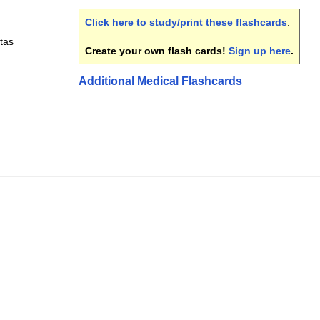
Click here to study/print these flashcards
.
tas
Create your own flash cards!
Sign up here
.
Additional Medical Flashcards