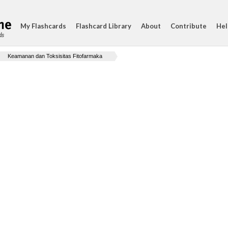
My Flashcards
Flashcard Library
About
Contribute
Hel
ds
Keamanan dan Toksisitas Fitofarmaka