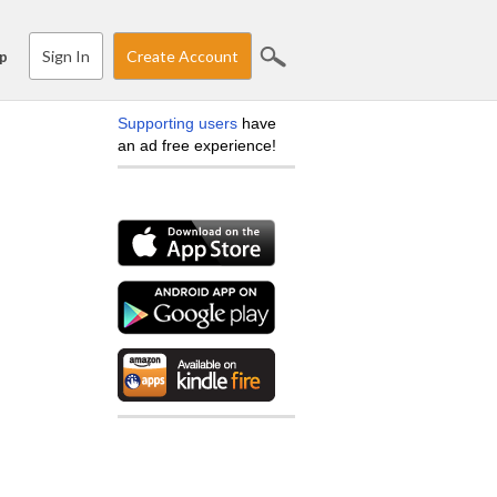
Sign In
Create Account
p
Supporting users
have
an ad free experience!