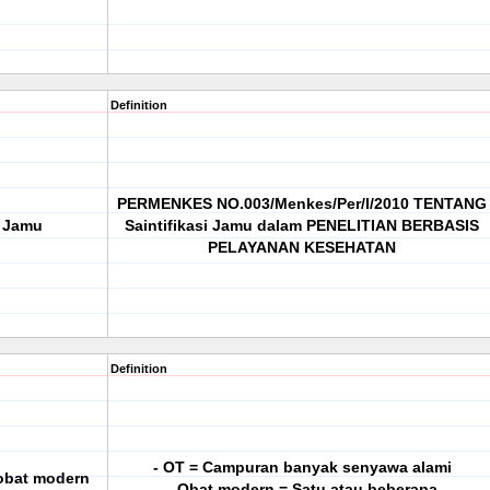
Definition
PERMENKES NO.003/Menkes/Per/I/2010 TENTANG
i Jamu
Saintifikasi Jamu dalam PENELITIAN BERBASIS
PELAYANAN KESEHATAN
Definition
- OT = Campuran banyak senyawa alami
bat modern
- Obat modern = Satu atau beberapa