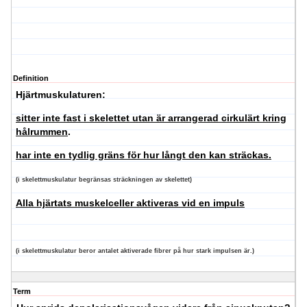
Definition
Hjärtmuskulaturen:
sitter inte fast i skelettet utan är arrangerad cirkulärt kring
hålrummen
.
har inte en tydlig gräns för hur långt den kan sträckas.
(i skelettmuskulatur begränsas sträckningen av skelettet)
Alla hjärtats muskelceller aktiveras vid en impuls
(i skelettmuskulatur beror antalet aktiverade fibrer på hur stark impulsen är.)
Term