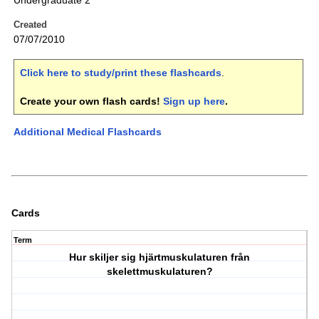
Undergraduate 2
Created
07/07/2010
Click here to study/print these flashcards
.
Create your own flash cards!
Sign up here
.
Additional Medical Flashcards
Cards
Term
Hur skiljer sig hjärtmuskulaturen från
skelettmuskulaturen?