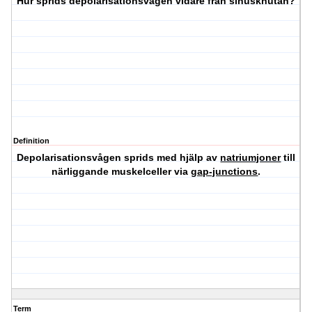
Hur sprids depolarisationsvågen vidare från sinusknutan?
Definition
Depolarisationsvågen sprids med hjälp av
natriumjoner
till
närliggande muskelceller via
gap-junctions
.
Term