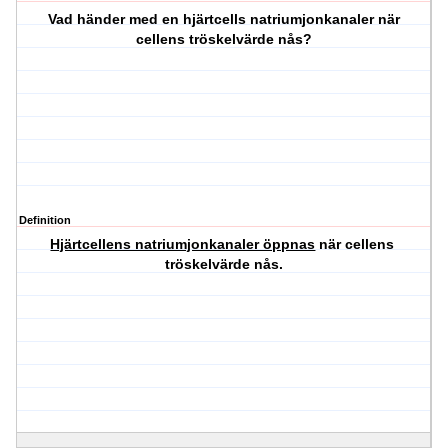
Vad händer med en hjärtcells natriumjonkanaler när
cellens tröskelvärde nås?
Definition
Hjärtcellens natriumjonkanaler öppnas
när cellens
tröskelvärde nås.