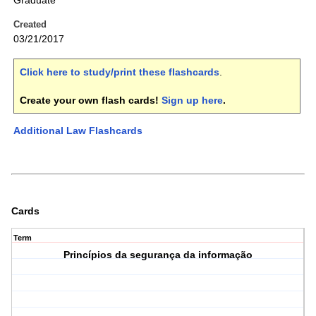
Graduate
Created
03/21/2017
Click here to study/print these flashcards
.
Create your own flash cards!
Sign up here
.
Additional Law Flashcards
Cards
Term
Princípios da segurança da informação