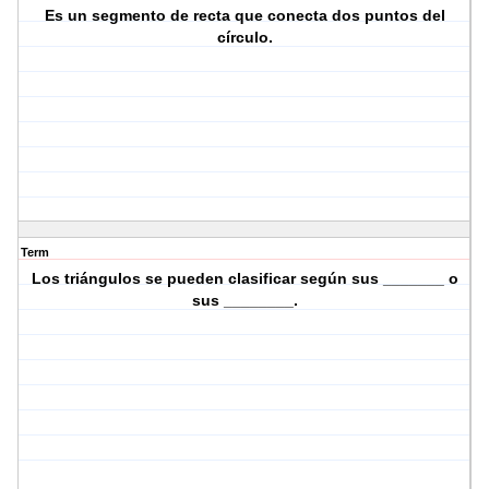
Es un segmento de recta que conecta dos puntos del
círculo.
Term
Los triángulos se pueden clasificar según sus _______ o
sus ________.