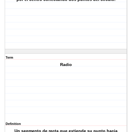
Term
Radio
Definition
Un segmento de recta que extiende su punto hacia