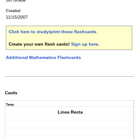
5th Grade
Created
11/15/2007
Click here to study/print these flashcards
.
Create your own flash cards!
Sign up here
.
Additional Mathematics Flashcards
Cards
Term
Linea Recta