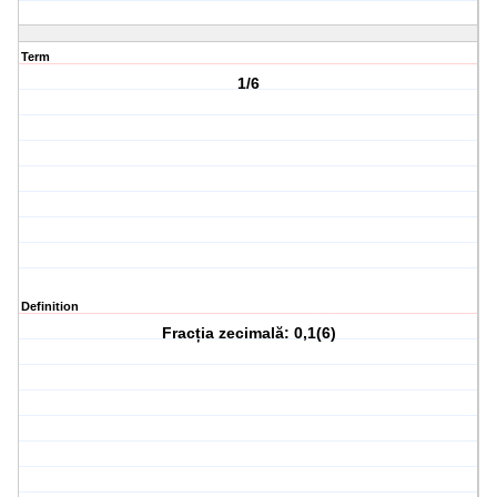
Term
1/6
Definition
Fracția zecimală: 0,1(6)