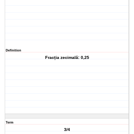
Definition
Fracția zecimală: 0,25
Term
3/4