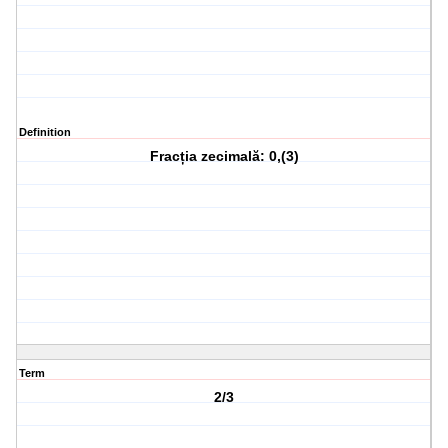
Definition
Fracția zecimală: 0,(3)
Term
2/3