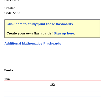
5th Grade
Created
08/01/2020
Click here to study/print these flashcards
.
Create your own flash cards!
Sign up here
.
Additional Mathematics Flashcards
Cards
Term
1/2