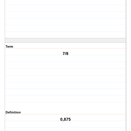
Term
7/8
Definition
0,875