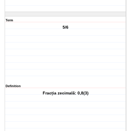
Term
5/6
Definition
Fracția zecimală: 0,8(3)