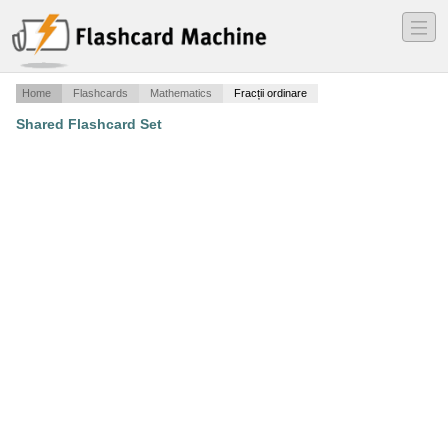
―
―
―
Home
Flashcards
Mathematics
Fracții ordinare
Shared Flashcard Set