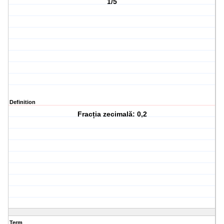
1/5
Definition
Fracția zecimală: 0,2
Term