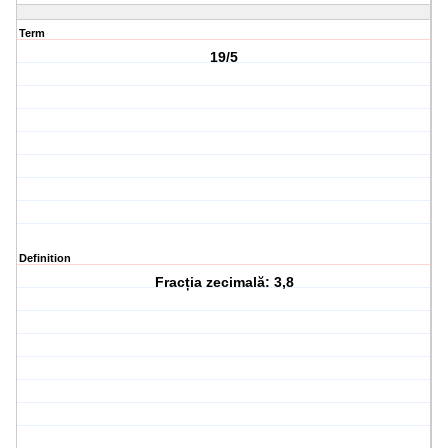
Term
19/5
Definition
Fracția zecimală: 3,8