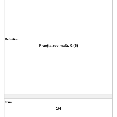
Definition
Fracția zecimală: 0,(6)
Term
1/4