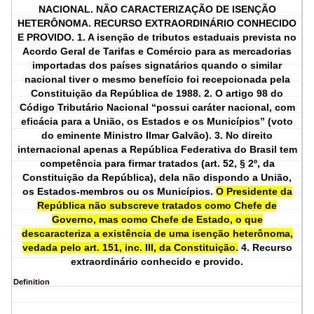
NACIONAL. NÃO CARACTERIZAÇÃO DE ISENÇÃO
HETERÔNOMA. RECURSO EXTRAORDINÁRIO CONHECIDO
E PROVIDO. 1. A isenção de tributos estaduais prevista no
Acordo Geral de Tarifas e Comércio para as mercadorias
importadas dos países signatários quando o similar
nacional tiver o mesmo benefício foi recepcionada pela
Constituição da República de 1988. 2. O artigo 98 do
Código Tributário Nacional “possui caráter nacional, com
eficácia para a União, os Estados e os Municípios” (voto
do eminente Ministro Ilmar Galvão). 3. No direito
internacional apenas a República Federativa do Brasil tem
competência para firmar tratados (art. 52, § 2º, da
Constituição da República), dela não dispondo a União,
os Estados-membros ou os Municípios.
O Presidente da
República não subscreve tratados como Chefe de
Governo, mas como Chefe de Estado, o que
descaracteriza a existência de uma isenção heterônoma,
vedada pelo art. 151, inc. III, da Constituição.
4. Recurso
extraordinário conhecido e provido.
Definition