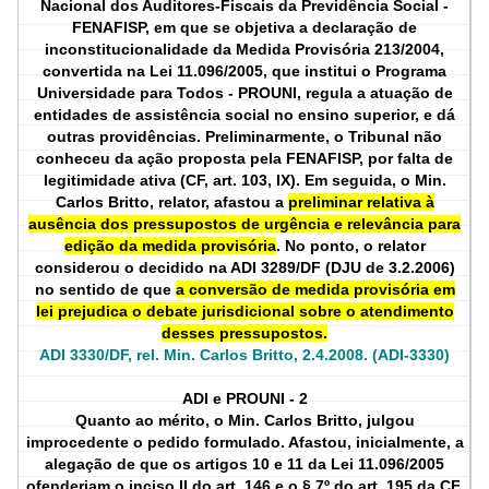
Nacional dos Auditores-Fiscais da Previdência Social -
FENAFISP, em que se objetiva a declaração de
inconstitucionalidade da Medida Provisória 213/2004,
convertida na Lei 11.096/2005, que institui o Programa
Universidade para Todos - PROUNI, regula a atuação de
entidades de assistência social no ensino superior, e dá
outras providências. Preliminarmente, o Tribunal não
conheceu da ação proposta pela FENAFISP, por falta de
legitimidade ativa (CF, art. 103, IX). Em seguida, o Min.
Carlos Britto, relator, afastou a
preliminar relativa à
ausência dos pressupostos de urgência e relevância para
edição da medida provisória
. No ponto, o relator
considerou o decidido na ADI 3289/DF (DJU de 3.2.2006)
no sentido de que
a conversão de medida provisória em
lei prejudica o debate jurisdicional sobre o atendimento
desses pressupostos.
ADI 3330/DF, rel. Min. Carlos Britto, 2.4.2008. (ADI-3330)
ADI e PROUNI - 2
Quanto ao mérito, o Min. Carlos Britto, julgou
improcedente o pedido formulado. Afastou, inicialmente, a
alegação de que os artigos 10 e 11 da Lei 11.096/2005
ofenderiam o inciso II do art. 146 e o § 7º do art. 195 da CF.