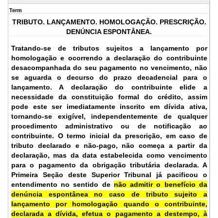
Term
TRIBUTO. LANÇAMENTO. HOMOLOGAÇÃO. PRESCRIÇÃO.
DENÚNCIA ESPONTÂNEA.
Tratando-se de tributos sujeitos a lançamento por
homologação e ocorrendo a declaração do contribuinte
desacompanhada do seu pagamento no vencimento, não
se aguarda o decurso do prazo decadencial para o
lançamento. A declaração do contribuinte elide a
necessidade da constituição formal do crédito, assim
pode este ser imediatamente inscrito em dívida ativa,
tornando-se exigível, independentemente de qualquer
procedimento administrativo ou de notificação ao
contribuinte. O termo inicial da prescrição, em caso de
tributo declarado e não-pago, não começa a partir da
declaração, mas da data estabelecida como vencimento
para o pagamento da obrigação tributária declarada. A
Primeira Seção deste Superior Tribunal já pacificou o
entendimento no sentido de
não admitir o benefício da
denúncia espontânea no caso de tributo sujeito a
lançamento por homologação quando o contribuinte,
declarada a dívida, efetua o pagamento a destempo, à