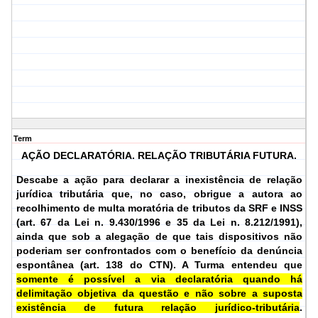
Term
AÇÃO DECLARATÓRIA. RELAÇÃO TRIBUTÁRIA FUTURA.
Descabe a ação para declarar a inexistência de relação
jurídica tributária que, no caso, obrigue a autora ao
recolhimento de multa moratória de tributos da SRF e INSS
(art. 67 da Lei n. 9.430/1996 e 35 da Lei n. 8.212/1991),
ainda que sob a alegação de que tais dispositivos não
poderiam ser confrontados com o benefício da denúncia
espontânea (art. 138 do CTN). A Turma entendeu que
somente é possível a via declaratória quando há
delimitação objetiva da questão e não sobre a suposta
existência de futura relação jurídico-tributária
.