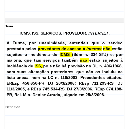
Term
ICMS. ISS. SERVIÇOS. PROVEDOR.
INTERNET
.
A Turma, por unanimidade, entendeu que o serviço
prestado pelos
provedores de acesso à
internet
não
estão
sujeitos à incidência de
ICMS
(Súm n. 334-STJ) e, por
maioria, que tais serviços também
não
estão sujeitos à
incidência de
ISS,
pois não há previsão no DL n. 406/1968,
com suas alterações posteriores, que não os incluiu na
lista anexa, nem na LC n. 116/2003. Precedentes citados:
EREsp 456.650-PR, DJ 20/3/2006; REsp 711.299-RS, DJ
11/3/2005, e REsp 745.534-RS, DJ 27/3/2006.
REsp 674.188-
PR, Rel. Min. Denise Arruda, julgado em 25/3/2008.
Definition