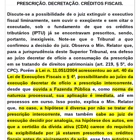
PRESCRIÇÃO. DECRETAÇÃO. CRÉDITOS FISCAIS.
Discute-se a possibilidade de o juiz extinguir o executivo
fiscal liminarmente, sem ouvir o exeqüente e sem citar o
executado, sob o fundamento de que os créditos
tributários (IPTU) já se encontravam prescritos, sendo,
portanto, inexigíveis. Note-se que o Tribunal
a quo
confirmou a decisão do juiz. Observa o Min. Relator que,
para a jurisprudência deste Superior Tribunal, era defeso
ao juízo decretar de ofício a consumação da prescrição
em se tratando de direitos patrimoniais (art. 219, § 5º, do
CPC). Porém
a Lei n. 11.051/2004 acrescentou ao art. 40 da
Lei de Execuções Fiscais o § 4º
,
possibilitando ao juízo da
execução decretar de ofício a prescrição intercorrente
,
desde que
ouvida a Fazenda Pública
e, como
norma de
natureza processual, sua aplicação é imediata
, até em
processos em curso. Isso posto, explica o Min. Relator
que,
no caso, a hipótese é diversa por não se tratar de
prescrição intercorrente
, mas também
cabe ao juiz de
execução decidir por analogia, na hipótese dos autos, em
que a certidão da dívida ativa (CDA) carece do requisito
da exigibilidade por já estarem prescritos os créditos
fiscais antes do ajuizamento da ação
, esse fato
autoriza o