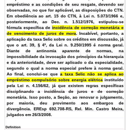
empréstimo e as condições de seu resgate, devendo ser
observadas, no que for aplicável, as disposições do CTN.
Em obediência ao art. 15 do CTN, à Lei n. 5.073/1966 e,
posteriormente, ao Dec. n. 1.512/1976, estipulou-se
fórmula específica de
incidência de correção monetária e
de vencimento de juros de mora
. Incabível, portanto, a
aplicação da taxa Selic sobre os créditos em discussão, já
que o art. 39, § 4º, da Lei n. 9.250/1995 é norma geral.
Diante de antinomia aparente de normas, na
impossibilidade da invocação dos princípios da hierarquia
e da anterioridade, deve ser aplicado o da especialidade,
segundo o qual a norma especial prefere à norma geral.
Ao final, conclui-se que
a taxa Selic não se aplica ao
empréstimo compulsório sobre energia elétrica
instituído
pela Lei n. 4.156/62, já que existem regras específicas
disciplinando a incidência de juros e de correção
monetária. Isso posto, a Seção, ao renovar o julgamento,
por maioria, deu provimento aos embargos de
divergência.
EREsp 692.708-RS, Rel.
Min. Castro Meira,
julgados em 26/3/2008.
Definition