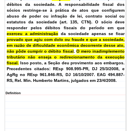
débitos da sociedade. A responsabilidade fiscal dos
sócios restringe-se à prática de atos que configurem
abuso de poder ou infração de lei, contrato social ou
estatutos da sociedade (art. 135, CTN). O sócio deve
responder pelos débitos fiscais do período em que
exerceu a administração
da sociedade apenas se ficar
provado que agiu com dolo ou fraude e que a sociedade,
em razão de dificuldade econômica decorrente desse ato,
não pôde cumprir o débito fiscal
.
O mero inadimplemento
tributário não enseja o redirecionamento da execução
fiscal.
Isso posto, a Seção deu provimento aos embargos.
Precedentes citados: REsp 908.995-PR, DJ 25/3/2008, e
AgRg no REsp 961.846-RS, DJ 16/10/2007.
EAG 494.887-
RS, Rel.
Min. Humberto Martins, julgados em 23/4/2008.
Definition