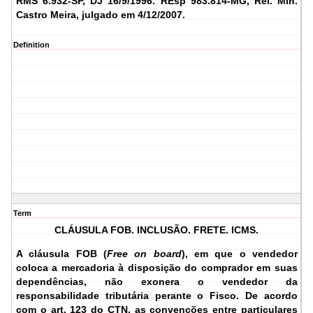
RMS 6.932-SP, DJ 16/9/1996.
REsp 983.814-MG, Rel.
Min.
Castro Meira, julgado em 4/12/2007.
Definition
Term
CLÁUSULA FOB. INCLUSÃO. FRETE. ICMS.
A cláusula FOB (
Free on board
), em que o vendedor
coloca a mercadoria à disposição do comprador em suas
dependências, não exonera o vendedor da
responsabilidade tributária perante o Fisco. De acordo
com o art. 123 do CTN, as convenções entre particulares