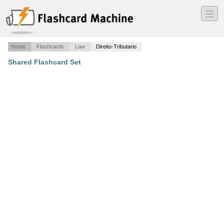
―
―
―
Home
Flashcards
Law
Direito-Tributario
Shared Flashcard Set