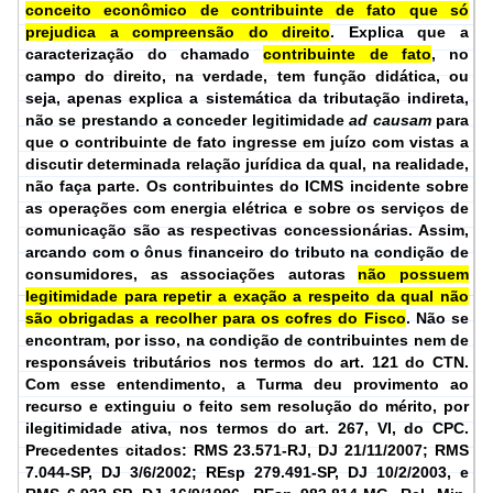
conceito econômico de contribuinte de fato que só
prejudica a compreensão do direito
. Explica que a
caracterização do chamado
contribuinte de fato
, no
campo do direito, na verdade, tem função didática, ou
seja, apenas explica a sistemática da tributação indireta,
não se prestando a conceder legitimidade
ad causam
para
que o contribuinte de fato ingresse em juízo com vistas a
discutir determinada relação jurídica da qual, na realidade,
não faça parte. Os contribuintes do ICMS incidente sobre
as operações com energia elétrica e sobre os serviços de
comunicação são as respectivas concessionárias. Assim,
arcando com o ônus financeiro do tributo na condição de
consumidores, as associações autoras
não possuem
legitimidade para repetir a exação a respeito da qual não
são obrigadas a recolher para os cofres do Fisco
. Não se
encontram, por isso, na condição de contribuintes nem de
responsáveis tributários nos termos do art. 121 do CTN.
Com esse entendimento, a Turma deu provimento ao
recurso e extinguiu o feito sem resolução do mérito, por
ilegitimidade ativa, nos termos do art. 267, VI, do CPC.
Precedentes citados: RMS 23.571-RJ, DJ 21/11/2007; RMS
7.044-SP, DJ 3/6/2002; REsp 279.491-SP, DJ 10/2/2003, e