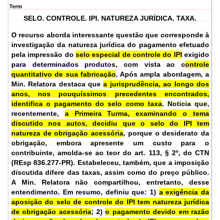
Term
SELO. CONTROLE. IPI. NATUREZA JURÍDICA. TAXA.
O recurso aborda interessante questão que corresponde à
investigação da natureza jurídica do pagamento efetuado
pela impressão do
selo especial de controle do IPI
exigido
para determinados produtos, com vista ao c
ontrole
quantitativo de sua fabricação
. Após ampla abordagem, a
Min. Relatora destaca que
a jurisprudência, ao longo dos
anos, nos pouquíssimos precedentes encontrados,
identifica o pagamento do selo como taxa
. Noticia que,
recentemente,
a Primeira Turma, examinando o tema
discutido nos autos, decidiu que o selo do IPI tem
natureza de obrigação acessória
, porque o desiderato da
obrigação, embora apresente um custo para o
contribuinte, amolda-se ao teor do art. 113, § 2º, do CTN
(REsp 836.277-PR). Estabeleceu, também, que a imposição
discutida difere das taxas, assim como do preço público.
A Min. Relatora não compartilhou, entretanto, desse
entendimento. Em resumo, definiu que: 1)
a exigência da
aposição do selo de controle do IPI tem natureza jurídica
de obrigação acessória
; 2)
o pagamento devido em razão