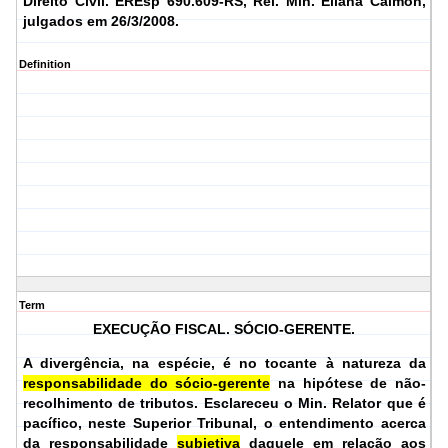
Direito Civil.
EREsp 690.609-RS, Rel.
Min. Eliana Calmon,
julgados em 26/3/2008.
Definition
Term
EXECUÇÃO FISCAL. SÓCIO-GERENTE.
A divergência, na espécie, é no tocante à natureza da
responsabilidade do sócio-gerente
na hipótese de não-
recolhimento de tributos. Esclareceu o Min. Relator que é
pacífico, neste Superior Tribunal, o entendimento acerca
da responsabilidade
subjetiva
daquele em relação aos