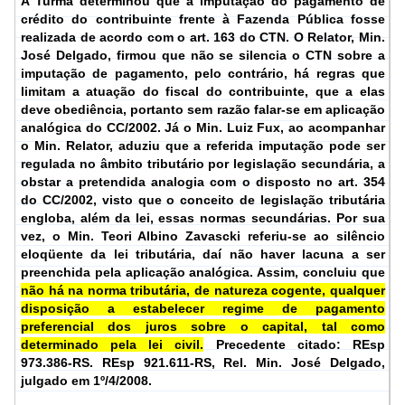
A Turma determinou que a imputação do pagamento de
crédito do contribuinte frente à Fazenda Pública fosse
realizada de acordo com o art. 163 do CTN. O Relator, Min.
José Delgado, firmou que não se silencia o CTN sobre a
imputação de pagamento, pelo contrário, há regras que
limitam a atuação do fiscal do contribuinte, que a elas
deve obediência, portanto sem razão falar-se em aplicação
analógica do CC/2002. Já o Min. Luiz Fux, ao acompanhar
o Min. Relator, aduziu que a referida imputação pode ser
regulada no âmbito tributário por legislação secundária, a
obstar a pretendida analogia com o disposto no art. 354
do CC/2002, visto que o conceito de legislação tributária
engloba, além da lei, essas normas secundárias. Por sua
vez, o Min. Teori Albino Zavascki referiu-se ao silêncio
eloqüente da lei tributária, daí não haver lacuna a ser
preenchida pela aplicação analógica. Assim, concluiu que
não há na norma tributária, de natureza cogente, qualquer
disposição a estabelecer regime de pagamento
preferencial dos juros sobre o capital, tal como
determinado pela lei civil.
Precedente citado: REsp
973.386-RS.
REsp 921.611-RS, Rel. Min. José Delgado,
julgado em 1º/4/2008.