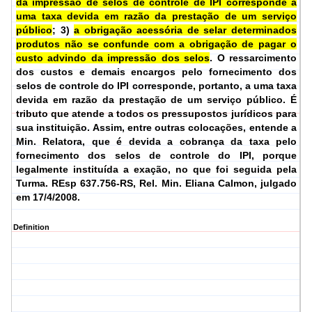
da impressão de selos de controle de IPI corresponde a
uma taxa devida em razão da prestação de um serviço
público
; 3)
a obrigação acessória de selar determinados
produtos não se confunde com a obrigação de pagar o
custo advindo da impressão dos selos
. O ressarcimento
dos custos e demais encargos pelo fornecimento dos
selos de controle do IPI corresponde, portanto, a uma taxa
devida em razão da prestação de um serviço público. É
tributo que atende a todos os pressupostos jurídicos para
sua instituição. Assim, entre outras colocações, entende a
Min. Relatora, que é devida a cobrança da taxa pelo
fornecimento dos selos de controle do IPI, porque
legalmente instituída a exação, no que foi seguida pela
Turma.
REsp 637.756-RS, Rel.
Min. Eliana Calmon, julgado
em 17/4/2008.
Definition