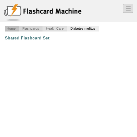
―
―
―
Home
Flashcards
Health Care
Diabetes mellitus
Shared Flashcard Set