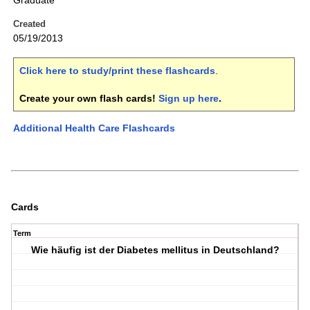
Graduate
Created
05/19/2013
Click here to study/print these flashcards
.
Create your own flash cards!
Sign up here
.
Additional Health Care Flashcards
Cards
Term
Wie häufig ist der Diabetes mellitus in Deutschland?