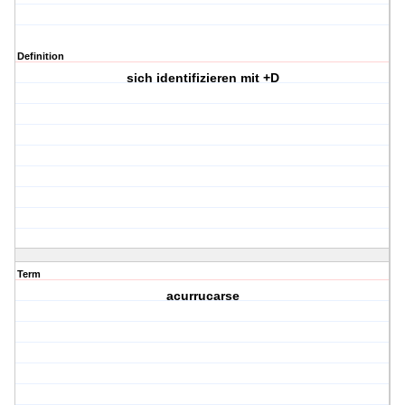
Definition
sich identifizieren mit +D
Term
acurrucarse