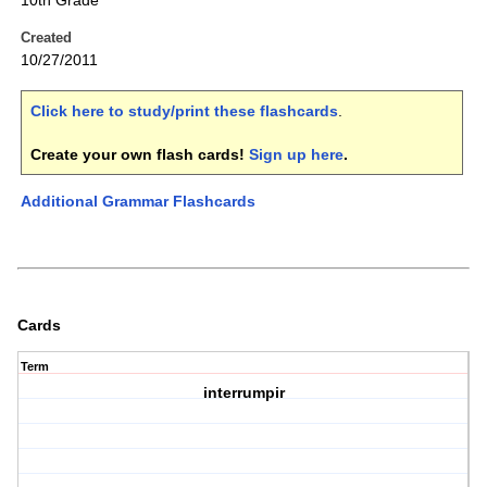
10th Grade
Created
10/27/2011
Click here to study/print these flashcards
.
Create your own flash cards!
Sign up here
.
Additional Grammar Flashcards
Cards
Term
interrumpir