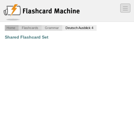
―
―
―
Home
Flashcards
Grammar
Deutsch Ausblick 4
Shared Flashcard Set