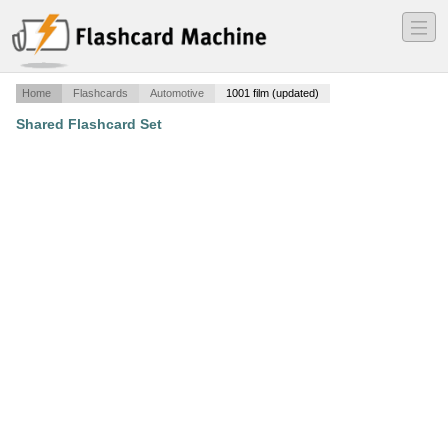
―
―
―
Home
Flashcards
Automotive
1001 film (updated)
Shared Flashcard Set