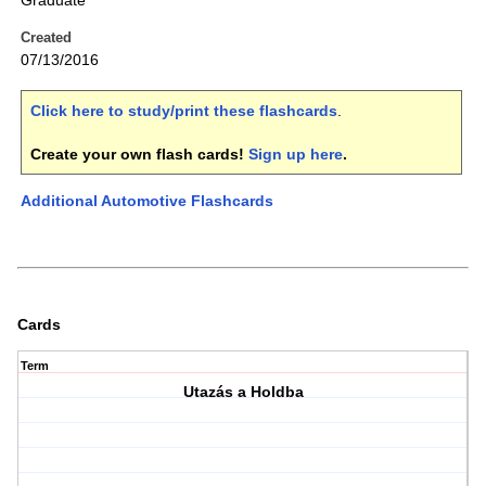
Graduate
Created
07/13/2016
Click here to study/print these flashcards
.
Create your own flash cards!
Sign up here
.
Additional Automotive Flashcards
Cards
Term
Utazás a Holdba