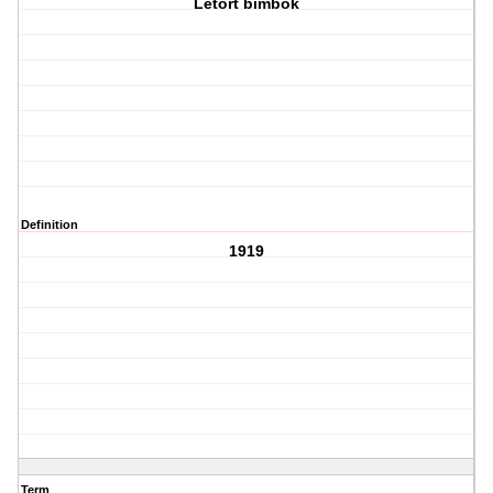
Letört bimbók
Definition
1919
Term